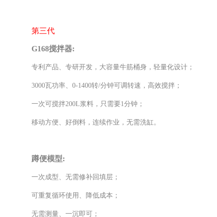
第三代
G168搅拌器:
专利产品、专研开发，大容量牛筋桶身，轻量化设计；
3000瓦功率、0-1400转/分钟可调转速，高效搅拌；
一次可搅拌
200L浆料，只需要1分钟；
移动方便、好倒料，连续作业，无需洗缸。
蹲便模型
:
一次成型、无需修补回填层；
可重复循环使用、降低成本；
无需测量、一沉即可；